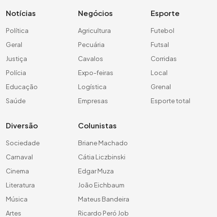
Notícias
Negócios
Esporte
Política
Agricultura
Futebol
Geral
Pecuária
Futsal
Justiça
Cavalos
Corridas
Polícia
Expo-feiras
Local
Educação
Logística
Grenal
Saúde
Empresas
Esporte total
Diversão
Colunistas
Sociedade
Briane Machado
Carnaval
Cátia Liczbinski
Cinema
Edgar Muza
Literatura
João Eichbaum
Música
Mateus Bandeira
Artes
Ricardo Peró Job