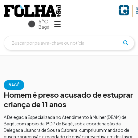
5°C
Bagé
BAGÉ
Homem é preso acusado de estuprar
criança de 11 anos
A Delegacia Especializada no Atendimento à Mulher (DEAM) de
Bagé, com apoio da 1ª DP de Bagé, sob a coordenação da
Delegada Lisandra de Souza Cabrera, cumpriu um mandado de
busca e apreensão e mandado de prisão preventiva em desfavor