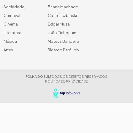
Sociedade
Briane Machado
Carnaval
Cátia Liczbinski
Cinema
Edgar Muza
Literatura
João Eichbaum
Música
Mateus Bandeira
Artes
Ricardo Peró Job
FOLHA DO SUL
TODOS OS DIREITOS RESERVADOS
POLÍTICA DE PRIVACIDADE