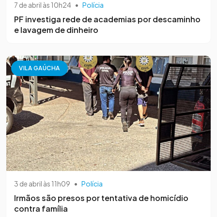
7 de abril às 10h24
•
Polícia
PF investiga rede de academias por descaminho
e lavagem de dinheiro
VILA GAÚCHA
3 de abril às 11h09
•
Polícia
Irmãos são presos por tentativa de homicídio
contra família