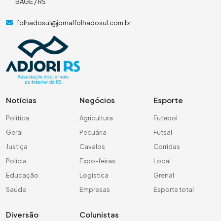
BAGÉ / RS
folhadosul@jornalfolhadosul.com.br
Notícias
Negócios
Esporte
Política
Agricultura
Futebol
Geral
Pecuária
Futsal
Justiça
Cavalos
Corridas
Polícia
Expo-feiras
Local
Educação
Logística
Grenal
Saúde
Empresas
Esporte total
Diversão
Colunistas