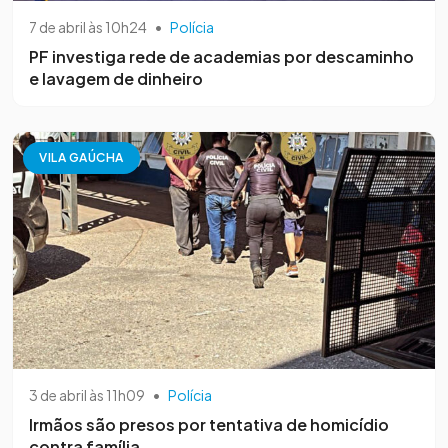
7 de abril às 10h24
•
Polícia
PF investiga rede de academias por descaminho
e lavagem de dinheiro
VILA GAÚCHA
3 de abril às 11h09
•
Polícia
Irmãos são presos por tentativa de homicídio
contra família