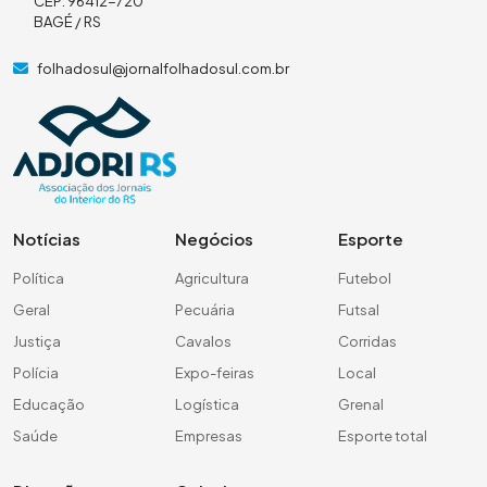
CEP: 96412-720
BAGÉ / RS
folhadosul@jornalfolhadosul.com.br
Notícias
Negócios
Esporte
Política
Agricultura
Futebol
Geral
Pecuária
Futsal
Justiça
Cavalos
Corridas
Polícia
Expo-feiras
Local
Educação
Logística
Grenal
Saúde
Empresas
Esporte total