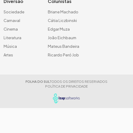
Diversão
Colunistas
Sociedade
Briane Machado
Carnaval
Cátia Liczbinski
Cinema
Edgar Muza
Literatura
João Eichbaum
Música
Mateus Bandeira
Artes
Ricardo Peró Job
FOLHA DO SUL
TODOS OS DIREITOS RESERVADOS
POLÍTICA DE PRIVACIDADE