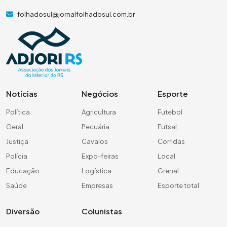
folhadosul@jornalfolhadosul.com.br
Notícias
Negócios
Esporte
Política
Agricultura
Futebol
Geral
Pecuária
Futsal
Justiça
Cavalos
Corridas
Polícia
Expo-feiras
Local
Educação
Logística
Grenal
Saúde
Empresas
Esporte total
Diversão
Colunistas