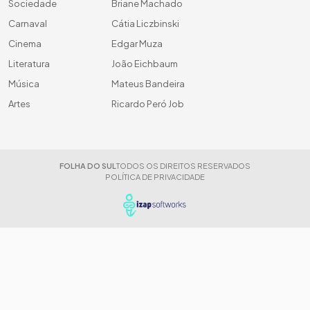
Sociedade
Briane Machado
Carnaval
Cátia Liczbinski
Cinema
Edgar Muza
Literatura
João Eichbaum
Música
Mateus Bandeira
Artes
Ricardo Peró Job
FOLHA DO SUL
TODOS OS DIREITOS RESERVADOS
POLÍTICA DE PRIVACIDADE