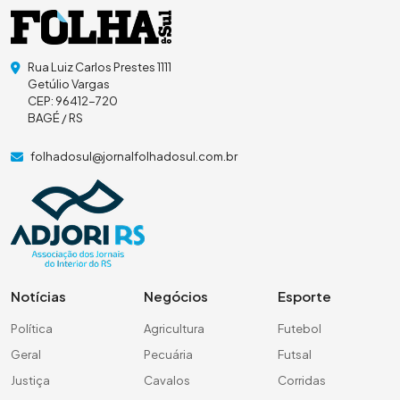
Rua Luiz Carlos Prestes 1111
Getúlio Vargas
CEP: 96412-720
BAGÉ / RS
folhadosul@jornalfolhadosul.com.br
Notícias
Negócios
Esporte
Política
Agricultura
Futebol
Geral
Pecuária
Futsal
Justiça
Cavalos
Corridas