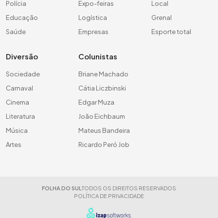
Polícia
Expo-feiras
Local
Educação
Logística
Grenal
Saúde
Empresas
Esporte total
Diversão
Colunistas
Sociedade
Briane Machado
Carnaval
Cátia Liczbinski
Cinema
Edgar Muza
Literatura
João Eichbaum
Música
Mateus Bandeira
Artes
Ricardo Peró Job
FOLHA DO SUL
TODOS OS DIREITOS RESERVADOS
POLÍTICA DE PRIVACIDADE