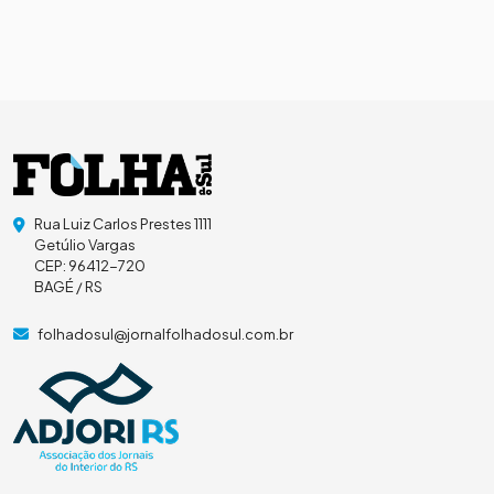
Rua Luiz Carlos Prestes 1111
Getúlio Vargas
CEP: 96412-720
BAGÉ / RS
folhadosul@jornalfolhadosul.com.br