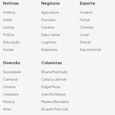
Notícias
Negócios
Esporte
Política
Agricultura
Futebol
Geral
Pecuária
Futsal
Justiça
Cavalos
Corridas
Polícia
Expo-feiras
Local
Educação
Logística
Grenal
Saúde
Empresas
Esporte total
Diversão
Colunistas
Sociedade
Briane Machado
Carnaval
Cátia Liczbinski
Cinema
Edgar Muza
Literatura
João Eichbaum
Música
Mateus Bandeira
Artes
Ricardo Peró Job