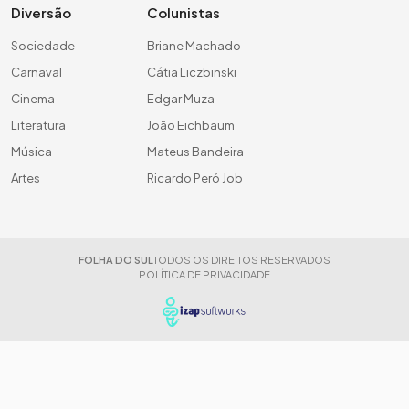
Diversão
Colunistas
Sociedade
Briane Machado
Carnaval
Cátia Liczbinski
Cinema
Edgar Muza
Literatura
João Eichbaum
Música
Mateus Bandeira
Artes
Ricardo Peró Job
FOLHA DO SUL
TODOS OS DIREITOS RESERVADOS
POLÍTICA DE PRIVACIDADE