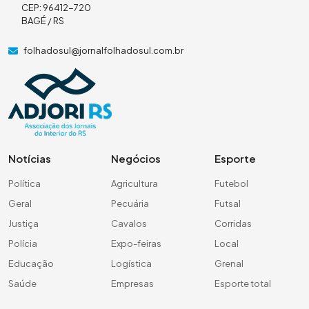
CEP: 96412-720
BAGÉ / RS
folhadosul@jornalfolhadosul.com.br
Notícias
Negócios
Esporte
Política
Agricultura
Futebol
Geral
Pecuária
Futsal
Justiça
Cavalos
Corridas
Polícia
Expo-feiras
Local
Educação
Logística
Grenal
Saúde
Empresas
Esporte total