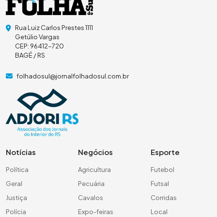
Rua Luiz Carlos Prestes 1111
Getúlio Vargas
CEP: 96412-720
BAGÉ / RS
folhadosul@jornalfolhadosul.com.br
Notícias
Negócios
Esporte
Política
Agricultura
Futebol
Geral
Pecuária
Futsal
Justiça
Cavalos
Corridas
Polícia
Expo-feiras
Local