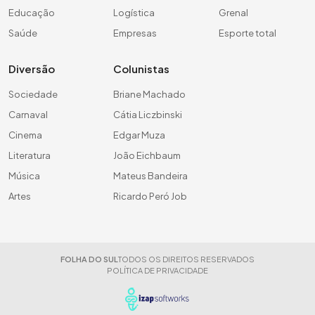
Educação
Logística
Grenal
Saúde
Empresas
Esporte total
Diversão
Colunistas
Sociedade
Briane Machado
Carnaval
Cátia Liczbinski
Cinema
Edgar Muza
Literatura
João Eichbaum
Música
Mateus Bandeira
Artes
Ricardo Peró Job
FOLHA DO SUL
TODOS OS DIREITOS RESERVADOS
POLÍTICA DE PRIVACIDADE