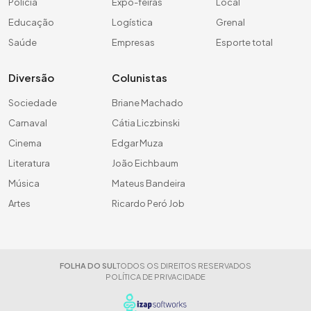
Polícia
Expo-feiras
Local
Educação
Logística
Grenal
Saúde
Empresas
Esporte total
Diversão
Colunistas
Sociedade
Briane Machado
Carnaval
Cátia Liczbinski
Cinema
Edgar Muza
Literatura
João Eichbaum
Música
Mateus Bandeira
Artes
Ricardo Peró Job
FOLHA DO SUL
TODOS OS DIREITOS RESERVADOS
POLÍTICA DE PRIVACIDADE