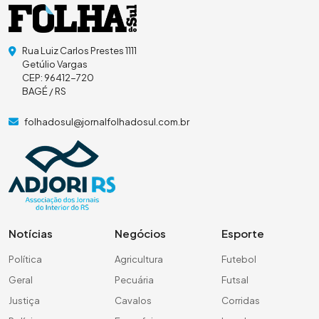
Rua Luiz Carlos Prestes 1111
Getúlio Vargas
CEP: 96412-720
BAGÉ / RS
folhadosul@jornalfolhadosul.com.br
Notícias
Negócios
Esporte
Política
Agricultura
Futebol
Geral
Pecuária
Futsal
Justiça
Cavalos
Corridas