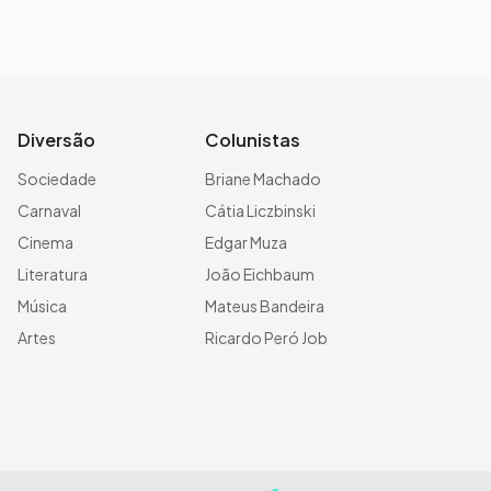
Diversão
Colunistas
Sociedade
Briane Machado
Carnaval
Cátia Liczbinski
Cinema
Edgar Muza
Literatura
João Eichbaum
Música
Mateus Bandeira
Artes
Ricardo Peró Job