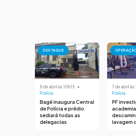
DESTAQUE
OPERAÇÃ
8 de abril às 10h15
•
7 de abril à
Polícia
Polícia
Bagé inaugura Central
PF invest
de Polícia e prédio
academia
sediará todas as
descamin
delegacias
lavagem d