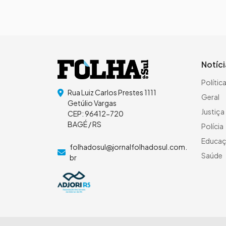
Notíc
Polític
Rua Luiz Carlos Prestes 1111
Geral
Getúlio Vargas
Justiça
CEP: 96412-720
BAGÉ / RS
Polícia
Educa
folhadosul@jornalfolhadosul.com.
Saúde
br