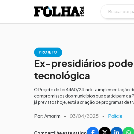
PROJETO
Ex-presidiários pode
tecnológica
O Projeto de Lei 4460/24 inclui a implementação d
compromissos dos municípios que participam da P
já previstos hoje, está a criação de programas de t
Por: Amorim
•
03/04/2025
•
Polícia
Compartilhe este artigo