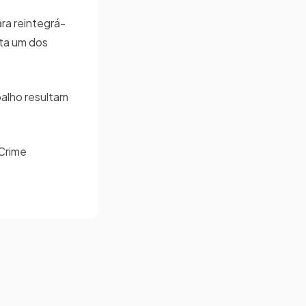
ra reintegrá-
ta um dos
alho resultam
 Crime