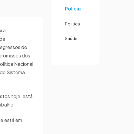
Polícia
Política
i a
 de
Saúde
 egressos do
mpromissos dos
olítica Nacional
 do Sistema
stos hoje, está
trabalho.
 e está em