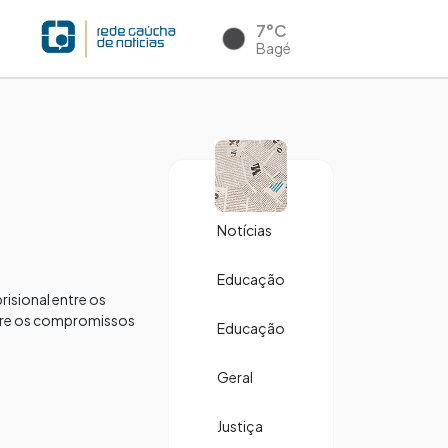
7°C
Bagé
Notícias
Educação
isional entre os
ntre os compromissos
Educação
Geral
Justiça