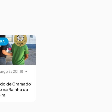
URA
arço às 20h18
•
ido de Gramado
o na Rainha da
ira