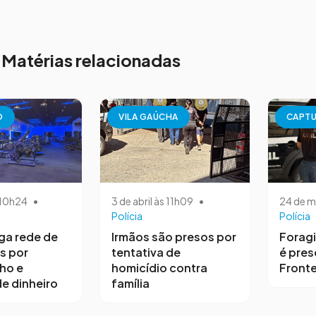
Matérias relacionadas
O
VILA GAÚCHA
CAPT
s 10h24
•
3 de abril às 11h09
•
24 de m
Polícia
Polícia
iga rede de
Irmãos são presos por
Forag
s por
tentativa de
é pres
ho e
homicídio contra
Fronte
e dinheiro
família