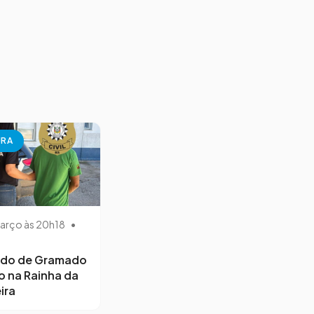
URA
arço às 20h18
•
ido de Gramado
o na Rainha da
ira