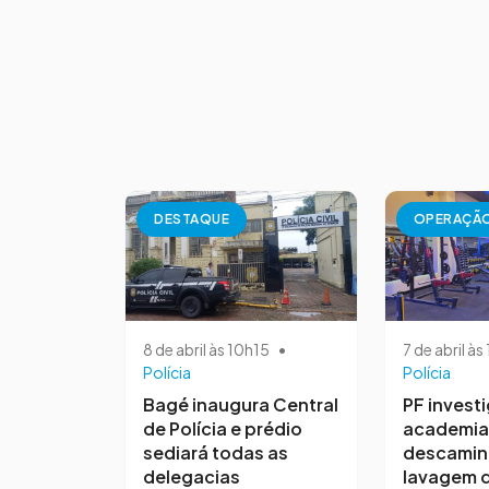
DESTAQUE
OPERAÇÃ
8 de abril às 10h15
•
7 de abril à
Polícia
Polícia
Bagé inaugura Central
PF invest
de Polícia e prédio
academia
sediará todas as
descamin
delegacias
lavagem d