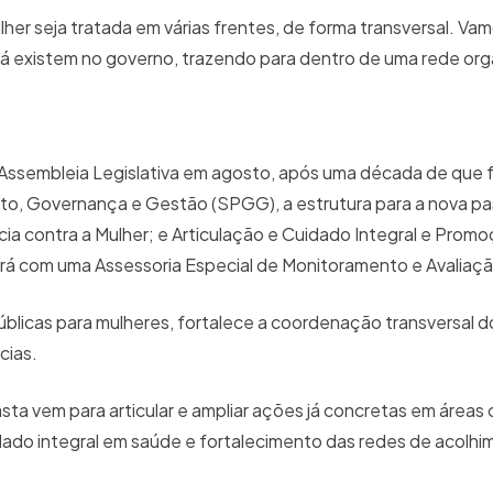
lher seja tratada em várias frentes, de forma transversal. Vam
já existem no governo, trazendo para dentro de uma rede orga
 Assembleia Legislativa em agosto, após uma década de que fo
nto, Governança e Gestão (SPGG), a estrutura para a nova pa
a contra a Mulher; e Articulação e Cuidado Integral e Promo
rá com uma Assessoria Especial de Monitoramento e Avaliaçã
públicas para mulheres, fortalece a coordenação transversal 
cias.
sta vem para articular e ampliar ações já concretas em áreas
do integral em saúde e fortalecimento das redes de acolhi