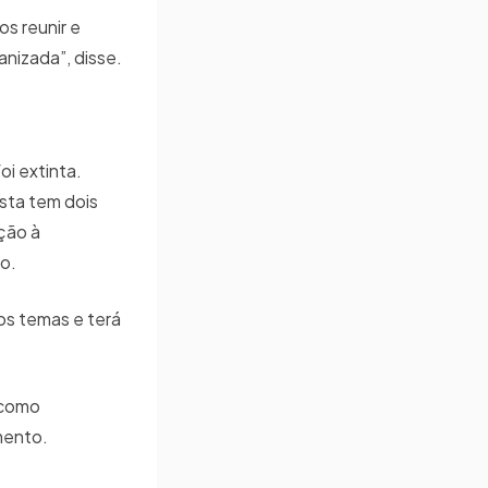
os reunir e
nizada”, disse.
i extinta.
sta tem dois
ção à
o.
dos temas e terá
 como
mento.