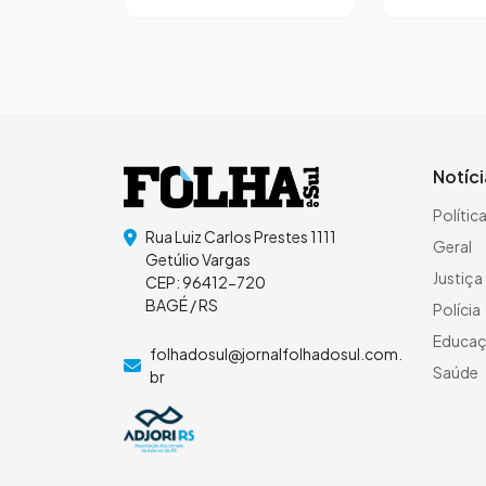
Notíc
Polític
Rua Luiz Carlos Prestes 1111
Geral
Getúlio Vargas
Justiça
CEP: 96412-720
BAGÉ / RS
Polícia
Educa
folhadosul@jornalfolhadosul.com.
Saúde
br