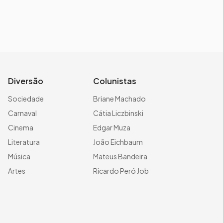
Diversão
Colunistas
Sociedade
Briane Machado
Carnaval
Cátia Liczbinski
Cinema
Edgar Muza
Literatura
João Eichbaum
Música
Mateus Bandeira
Artes
Ricardo Peró Job