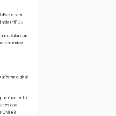
ulher e tem
ência (MPU).
 um celular com
sca minimizar
taforma digital
mpartilhamento
 casos que
Civil e à