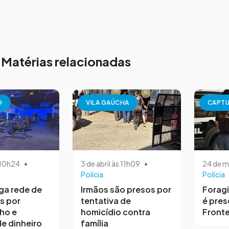
Matérias relacionadas
O
VILA GAÚCHA
CAPT
s 10h24
•
3 de abril às 11h09
•
24 de m
Polícia
Polícia
iga rede de
Irmãos são presos por
Forag
s por
tentativa de
é pres
ho e
homicídio contra
Fronte
e dinheiro
família