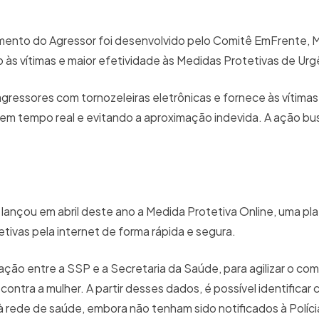
ento do Agressor foi desenvolvido pelo Comitê EmFrente, M
às vítimas e maior efetividade às Medidas Protetivas de Urg
ressores com tornozeleiras eletrônicas e fornece às vítimas
 em tempo real e evitando a aproximação indevida. A ação bu
lançou em abril deste ano a Medida Protetiva Online, uma pla
tivas pela internet de forma rápida e segura.
ão entre a SSP e a Secretaria da Saúde, para agilizar o co
ontra a mulher. A partir desses dados, é possível identificar
ede de saúde, embora não tenham sido notificados à Polícia 