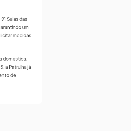
 91 Salas das
garantindo um
licitar medidas
cia doméstica,
 a Patrulha já
mento de