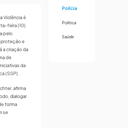
Polícia
a Violência è
Política
ta-feira (10)
a pelo
Saúde
e proteção e
 a criação da
ama de
iciativas da
ca (SSP).
chter, afirma
odo, dialogar
de forma
m se