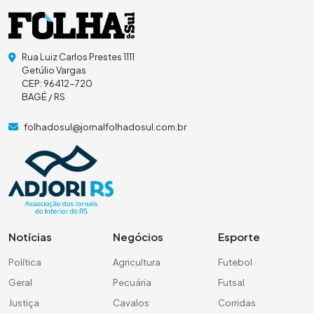
Rua Luiz Carlos Prestes 1111
Getúlio Vargas
CEP: 96412-720
BAGÉ / RS
folhadosul@jornalfolhadosul.com.br
Notícias
Negócios
Esporte
Política
Agricultura
Futebol
Geral
Pecuária
Futsal
Justiça
Cavalos
Corridas