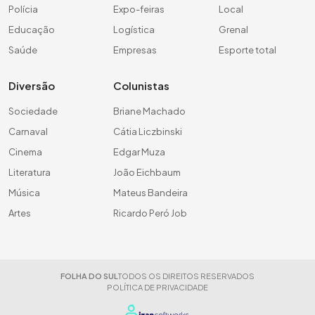
Polícia
Expo-feiras
Local
Educação
Logística
Grenal
Saúde
Empresas
Esporte total
Diversão
Colunistas
Sociedade
Briane Machado
Carnaval
Cátia Liczbinski
Cinema
Edgar Muza
Literatura
João Eichbaum
Música
Mateus Bandeira
Artes
Ricardo Peró Job
FOLHA DO SUL
TODOS OS DIREITOS RESERVADOS
POLÍTICA DE PRIVACIDADE