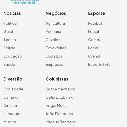
Notícias
Negócios
Esporte
Política
Agricultura
Futebol
Geral
Pecuária
Futsal
Justiça
Cavalos
Corridas
Polícia
Expo-feiras
Local
Educação
Logística
Grenal
Saúde
Empresas
Esporte total
Diversão
Colunistas
Sociedade
Briane Machado
Carnaval
Cátia Liczbinski
Cinema
Edgar Muza
Literatura
João Eichbaum
Música
Mateus Bandeira