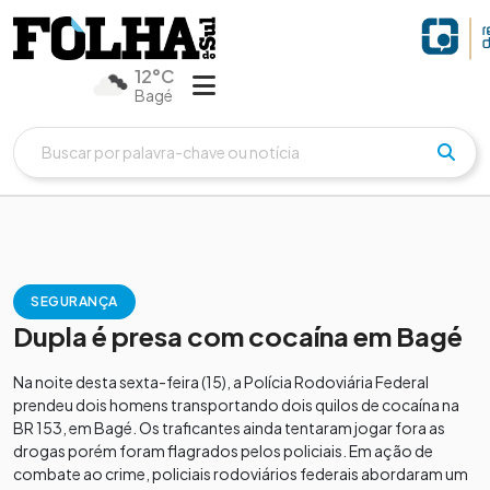
12°C
Bagé
SEGURANÇA
Dupla é presa com cocaína em Bagé
Na noite desta sexta-feira (15), a Polícia Rodoviária Federal
prendeu dois homens transportando dois quilos de cocaína na
BR 153, em Bagé. Os traficantes ainda tentaram jogar fora as
drogas porém foram flagrados pelos policiais. Em ação de
combate ao crime, policiais rodoviários federais abordaram um