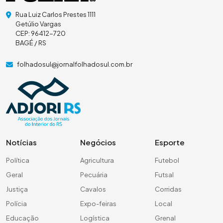
Rua Luiz Carlos Prestes 1111
Getúlio Vargas
CEP: 96412-720
BAGÉ / RS
folhadosul@jornalfolhadosul.com.br
Notícias
Negócios
Esporte
Política
Agricultura
Futebol
Geral
Pecuária
Futsal
Justiça
Cavalos
Corridas
Polícia
Expo-feiras
Local
Educação
Logística
Grenal