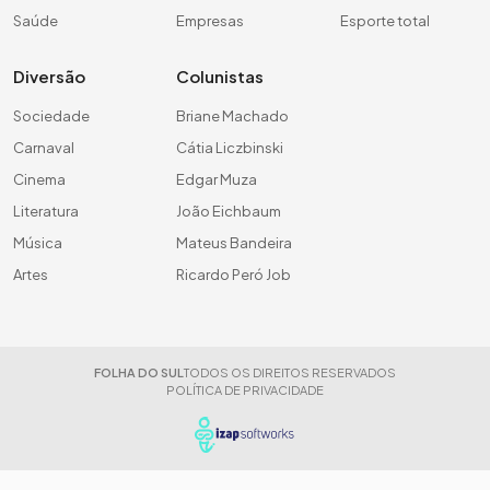
Saúde
Empresas
Esporte total
Diversão
Colunistas
Sociedade
Briane Machado
Carnaval
Cátia Liczbinski
Cinema
Edgar Muza
Literatura
João Eichbaum
Música
Mateus Bandeira
Artes
Ricardo Peró Job
FOLHA DO SUL
TODOS OS DIREITOS RESERVADOS
POLÍTICA DE PRIVACIDADE