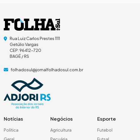
Rua Luiz Carlos Prestes 1111
Getúlio Vargas
CEP: 96412-720
BAGÉ / RS
folhadosul@jornalfolhadosul.com.br
Notícias
Negócios
Esporte
Política
Agricultura
Futebol
Geral
Pecuária
Futsal