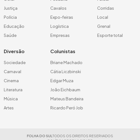
Justiça
Cavalos
Corridas
Polícia
Expo-feiras
Local
Educação
Logística
Grenal
Saúde
Empresas
Esporte total
Diversão
Colunistas
Sociedade
Briane Machado
Carnaval
Cátia Liczbinski
Cinema
Edgar Muza
Literatura
João Eichbaum
Música
Mateus Bandeira
Artes
Ricardo Peró Job
FOLHA DO SUL
TODOS OS DIREITOS RESERVADOS