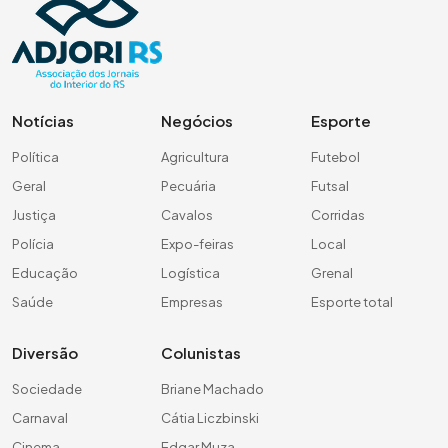
Notícias
Negócios
Esporte
Política
Agricultura
Futebol
Geral
Pecuária
Futsal
Justiça
Cavalos
Corridas
Polícia
Expo-feiras
Local
Educação
Logística
Grenal
Saúde
Empresas
Esporte total
Diversão
Colunistas
Sociedade
Briane Machado
Carnaval
Cátia Liczbinski
Cinema
Edgar Muza