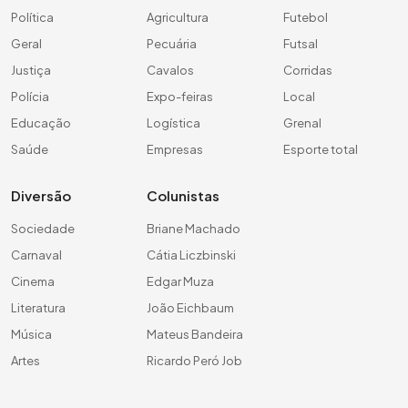
Política
Agricultura
Futebol
Geral
Pecuária
Futsal
Justiça
Cavalos
Corridas
Polícia
Expo-feiras
Local
Educação
Logística
Grenal
Saúde
Empresas
Esporte total
Diversão
Colunistas
Sociedade
Briane Machado
Carnaval
Cátia Liczbinski
Cinema
Edgar Muza
Literatura
João Eichbaum
Música
Mateus Bandeira
Artes
Ricardo Peró Job