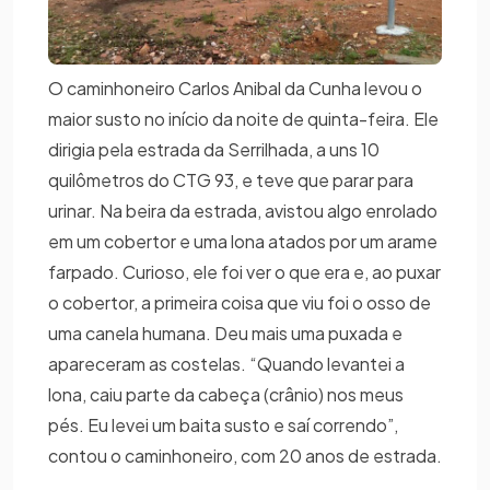
O caminhoneiro Carlos Anibal da Cunha levou o
maior susto no início da noite de quinta-feira. Ele
dirigia pela estrada da Serrilhada, a uns 10
quilômetros do CTG 93, e teve que parar para
urinar. Na beira da estrada, avistou algo enrolado
em um cobertor e uma lona atados por um arame
farpado. Curioso, ele foi ver o que era e, ao puxar
o cobertor, a primeira coisa que viu foi o osso de
uma canela humana. Deu mais uma puxada e
apareceram as costelas. “Quando levantei a
lona, caiu parte da cabeça (crânio) nos meus
pés. Eu levei um baita susto e saí correndo”,
contou o caminhoneiro, com 20 anos de estrada.