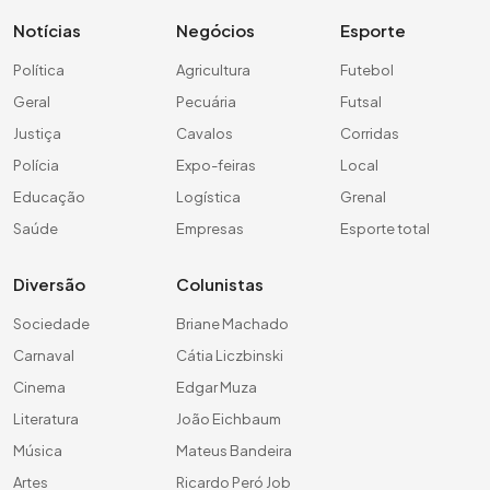
Notícias
Negócios
Esporte
Política
Agricultura
Futebol
Geral
Pecuária
Futsal
Justiça
Cavalos
Corridas
Polícia
Expo-feiras
Local
Educação
Logística
Grenal
Saúde
Empresas
Esporte total
Diversão
Colunistas
Sociedade
Briane Machado
Carnaval
Cátia Liczbinski
Cinema
Edgar Muza
Literatura
João Eichbaum
Música
Mateus Bandeira
Artes
Ricardo Peró Job