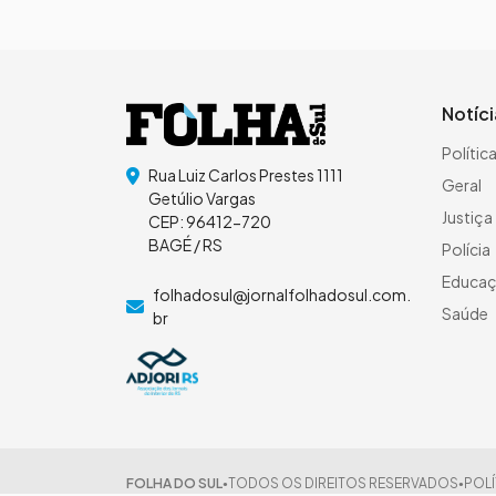
Notíc
Polític
Rua Luiz Carlos Prestes 1111
Geral
Getúlio Vargas
Justiça
CEP: 96412-720
BAGÉ / RS
Polícia
Educa
folhadosul@jornalfolhadosul.com.
Saúde
br
FOLHA DO SUL
TODOS OS DIREITOS RESERVADOS
POLÍ
●
●