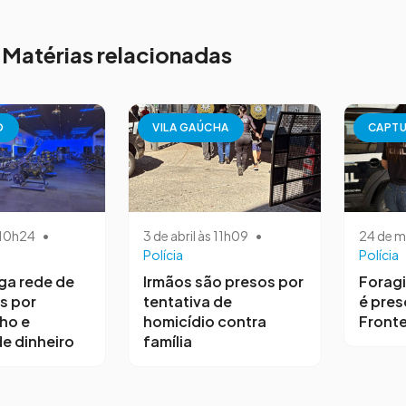
Matérias relacionadas
O
VILA GAÚCHA
CAPT
s 10h24
•
3 de abril às 11h09
•
24 de m
Polícia
Polícia
iga rede de
Irmãos são presos por
Forag
s por
tentativa de
é pres
ho e
homicídio contra
Fronte
e dinheiro
família