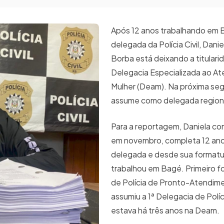
Após 12 anos trabalhando em
delegada da Polícia Civil, Dani
Borba está deixando a titulari
Delegacia Especializada ao A
Mulher (Deam). Na próxima seg
assume como delegada regiona
Para a reportagem, Daniela c
em novembro, completa 12 an
delegada e desde sua format
trabalhou em Bagé. Primeiro fo
de Polícia de Pronto-Atendim
assumiu a 1ª Delegacia de Políc
estava há três anos na Deam.