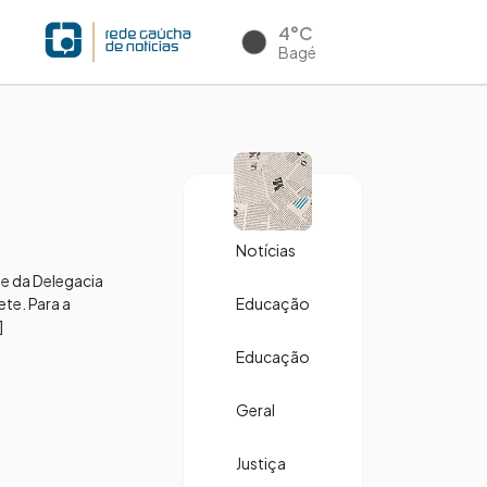
4°C
Bagé
Notícias
de da Delegacia
te. Para a
Educação
]
Educação
Geral
Justiça