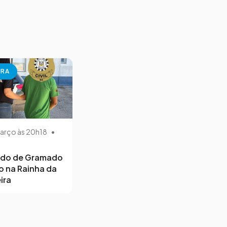
URA
arço às 20h18
•
ido de Gramado
o na Rainha da
ira