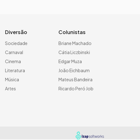
Diversão
Colunistas
Sociedade
Briane Machado
Carnaval
Cátia Liczbinski
Cinema
Edgar Muza
Literatura
João Eichbaum
Música
Mateus Bandeira
Artes
Ricardo Peró Job