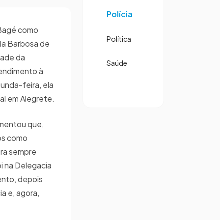
Polícia
 Bagé como
Política
ela Barbosa de
dade da
Saúde
tendimento à
unda-feira, ela
l em Alegrete.
omentou que,
os como
ura sempre
i na Delegacia
ento, depois
ia e, agora,