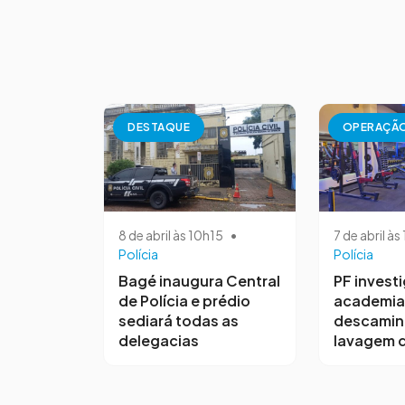
DESTAQUE
OPERAÇÃ
8 de abril às 10h15
•
7 de abril à
Polícia
Polícia
Bagé inaugura Central
PF invest
de Polícia e prédio
academia
sediará todas as
descamin
delegacias
lavagem d