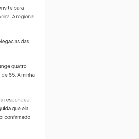
onvite para
eira. A regional
elegacias das
range quatro
o de 85. A minha
ela respondeu
guida que ela
oi confirmado