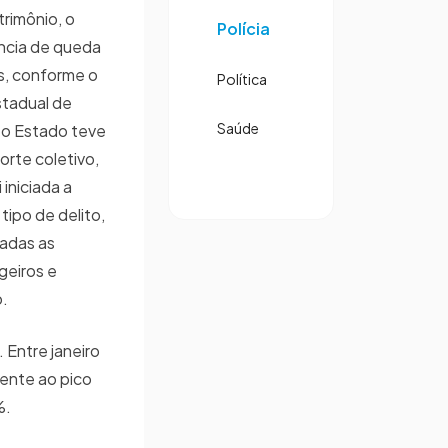
rimônio, o
Polícia
ncia de queda
os, conforme o
Política
stadual de
Saúde
 o Estado teve
rte coletivo,
 iniciada a
ipo de delito,
adas as
geiros e
o.
 Entre janeiro
rente ao pico
%.