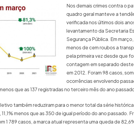
Nos demais crimes contra o pat
quadro geral manteve a tendê
verificada nos últimos dois an
levantamento da Secretaria E
Segurança Pública. Em março,
menos de cem roubos a transpo
pela primeira vez desde que foi
contagem em separado deste t
em 2012. Foram 98 casos, som
ocorrências envolvendo passa
menos que as 137 registradas no terceiro mês do ano passad
etivo também reduziram para o menor total da série histórica.
, 11,1% menos que as 350 de igual período do ano passado. F
com 1 789 casos, a marca atual representa uma queda de 82,6