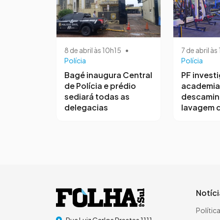
8 de abril às 10h15
•
7 de abril à
Polícia
Polícia
Bagé inaugura Central
PF invest
de Polícia e prédio
academia
sediará todas as
descamin
delegacias
lavagem d
Notíc
Polític
Rua Luiz Carlos Prestes 1111