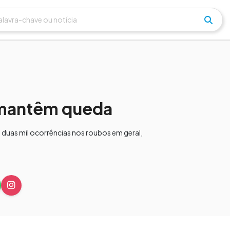
 mantêm queda
uas mil ocorrências nos roubos em geral,