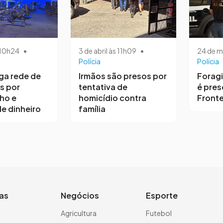
s 10h24
•
3 de abril às 11h09
•
24 de m
Polícia
Polícia
iga rede de
Irmãos são presos por
Forag
s por
tentativa de
é pres
ho e
homicídio contra
Fronte
e dinheiro
família
ias
Negócios
Esporte
a
Agricultura
Futebol