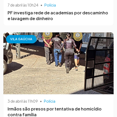
7 de abril às 10h24
•
Polícia
PF investiga rede de academias por descaminho
e lavagem de dinheiro
VILA GAÚCHA
3 de abril às 11h09
•
Polícia
Irmãos são presos por tentativa de homicídio
contra família