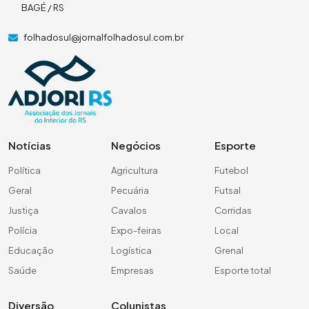
BAGÉ / RS
folhadosul@jornalfolhadosul.com.br
Notícias
Negócios
Esporte
Política
Agricultura
Futebol
Geral
Pecuária
Futsal
Justiça
Cavalos
Corridas
Polícia
Expo-feiras
Local
Educação
Logística
Grenal
Saúde
Empresas
Esporte total
Diversão
Colunistas