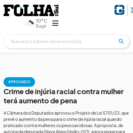
10°C
Bagé
APROVADO
Crime de injúria racial contra mulher
terá aumento de pena
A Câmara dos Deputados aprovou o Projeto de Lei 5701/23, que
prevê o aumento da pena para o crime de injúria racial quando
praticado contra mulheres ou pessoas idosas. A proposta, de
autoria da deputada Silvye Alves (União-GO), agora segue para