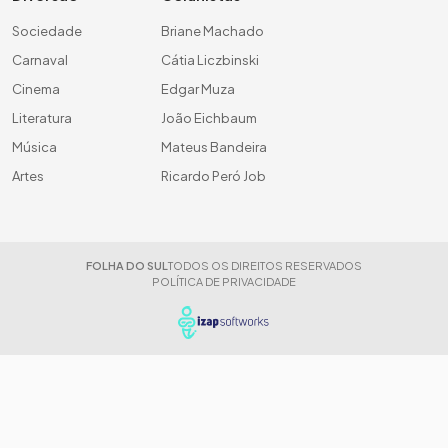
Sociedade
Briane Machado
Carnaval
Cátia Liczbinski
Cinema
Edgar Muza
Literatura
João Eichbaum
Música
Mateus Bandeira
Artes
Ricardo Peró Job
FOLHA DO SUL
TODOS OS DIREITOS RESERVADOS
POLÍTICA DE PRIVACIDADE