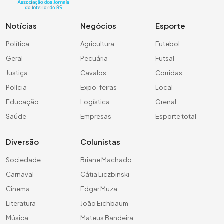
Notícias
Negócios
Esporte
Política
Agricultura
Futebol
Geral
Pecuária
Futsal
Justiça
Cavalos
Corridas
Polícia
Expo-feiras
Local
Educação
Logística
Grenal
Saúde
Empresas
Esporte total
Diversão
Colunistas
Sociedade
Briane Machado
Carnaval
Cátia Liczbinski
Cinema
Edgar Muza
Literatura
João Eichbaum
Música
Mateus Bandeira