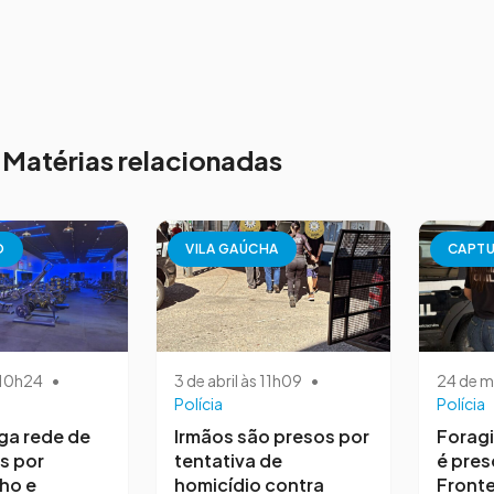
Matérias relacionadas
O
VILA GAÚCHA
CAPT
s 10h24
•
3 de abril às 11h09
•
24 de m
Polícia
Polícia
iga rede de
Irmãos são presos por
Forag
s por
tentativa de
é pres
ho e
homicídio contra
Fronte