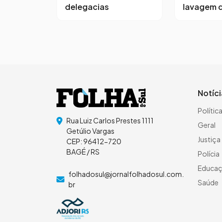
delegacias
lavagem d
Notíc
Polític
Rua Luiz Carlos Prestes 1111
Geral
Getúlio Vargas
Justiça
CEP: 96412-720
BAGÉ / RS
Polícia
Educa
folhadosul@jornalfolhadosul.com.
Saúde
br