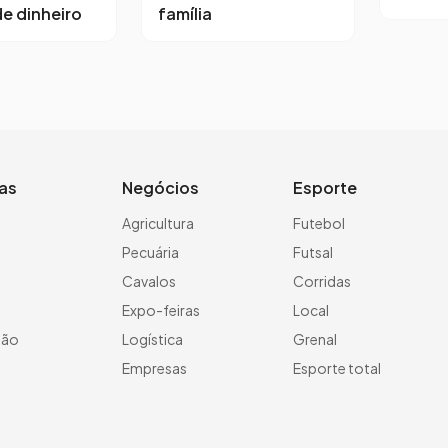
e dinheiro
família
ias
Negócios
Esporte
a
Agricultura
Futebol
Pecuária
Futsal
Cavalos
Corridas
Expo-feiras
Local
ção
Logística
Grenal
Empresas
Esporte total