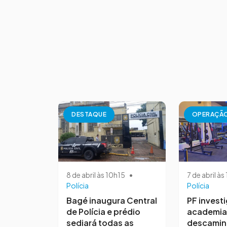
DESTAQUE
OPERAÇÃ
8 de abril às 10h15
•
7 de abril à
Polícia
Polícia
Bagé inaugura Central
PF invest
de Polícia e prédio
academia
sediará todas as
descamin