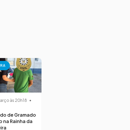
URA
arço às 20h18
•
ido de Gramado
o na Rainha da
ira