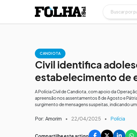
CANDIOTA
Civil identifica adol
estabelecimento de 
A Polícia Civil de Candiota, com apoio da Operação
apreensão nos assentamentos 8 de Agosto e Pátria 
surgimento de mensagens suspeitas, indicando um
Por: Amorim
•
22/04/2025
•
Polícia
Compartilhe este artigo