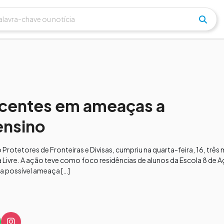
escentes em ameaças a
ensino
 Protetores de Fronteiras e Divisas, cumpriu na quarta-feira, 16, trê
Livre. A ação teve como foco residências de alunos da Escola 8 de 
a possível ameaça […]