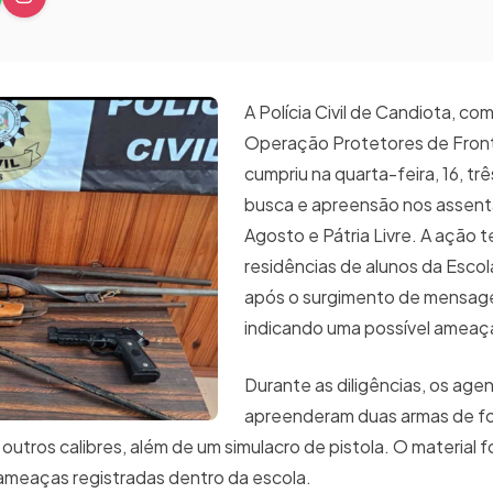
A Polícia Civil de Candiota, co
Operação Protetores de Fronte
cumpriu na quarta-feira, 16, t
busca e apreensão nos assen
Agosto e Pátria Livre. A ação
residências de alunos da Escol
após o surgimento de mensage
indicando uma possível ameaça
Durante as diligências, os age
apreenderam duas armas de f
outros calibres, além de um simulacro de pistola. O material fo
s ameaças registradas dentro da escola.