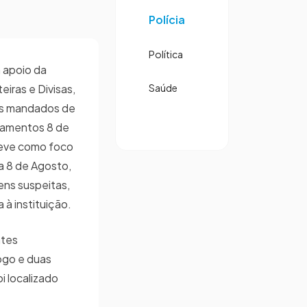
Polícia
Política
m apoio da
iras e Divisas,
Saúde
rês mandados de
tamentos 8 de
 teve como foco
a 8 de Agosto,
ns suspeitas,
 à instituição.
ntes
ogo e duas
i localizado