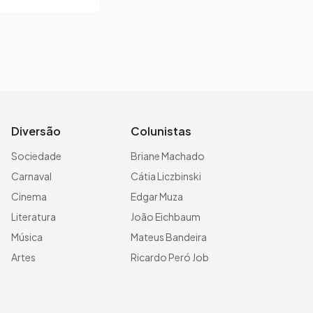
Diversão
Colunistas
Sociedade
Briane Machado
Carnaval
Cátia Liczbinski
Cinema
Edgar Muza
Literatura
João Eichbaum
Música
Mateus Bandeira
Artes
Ricardo Peró Job