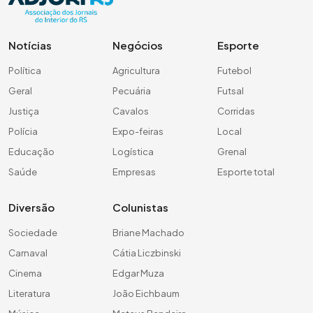
Notícias
Negócios
Esporte
Política
Agricultura
Futebol
Geral
Pecuária
Futsal
Justiça
Cavalos
Corridas
Polícia
Expo-feiras
Local
Educação
Logística
Grenal
Saúde
Empresas
Esporte total
Diversão
Colunistas
Sociedade
Briane Machado
Carnaval
Cátia Liczbinski
Cinema
Edgar Muza
Literatura
João Eichbaum