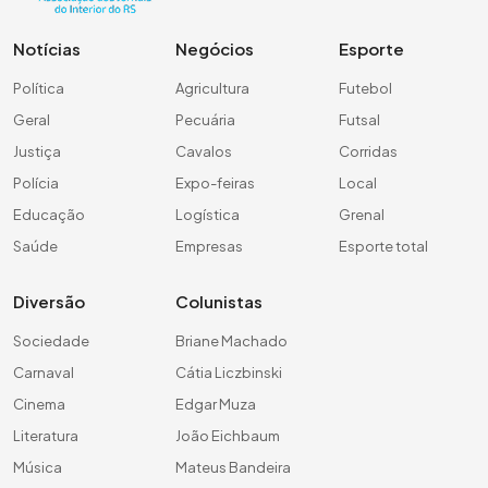
Notícias
Negócios
Esporte
Política
Agricultura
Futebol
Geral
Pecuária
Futsal
Justiça
Cavalos
Corridas
Polícia
Expo-feiras
Local
Educação
Logística
Grenal
Saúde
Empresas
Esporte total
Diversão
Colunistas
Sociedade
Briane Machado
Carnaval
Cátia Liczbinski
Cinema
Edgar Muza
Literatura
João Eichbaum
Música
Mateus Bandeira