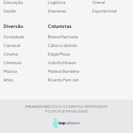
Educação
Logística
Grenal
Saúde
Empresas
Esporte total
Diversão
Colunistas
Sociedade
Briane Machado
Carnaval
Cátia Liczbinski
Cinema
Edgar Muza
Literatura
João Eichbaum
Música
Mateus Bandeira
Artes
Ricardo Peró Job
FOLHA DO SUL
TODOS OS DIREITOS RESERVADOS
POLÍTICA DE PRIVACIDADE