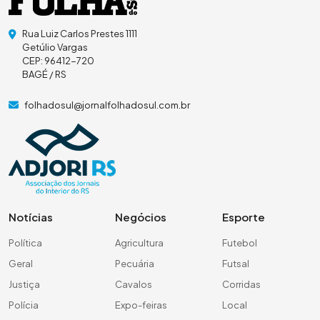
Rua Luiz Carlos Prestes 1111
Getúlio Vargas
CEP: 96412-720
BAGÉ / RS
folhadosul@jornalfolhadosul.com.br
Notícias
Negócios
Esporte
Política
Agricultura
Futebol
Geral
Pecuária
Futsal
Justiça
Cavalos
Corridas
Polícia
Expo-feiras
Local