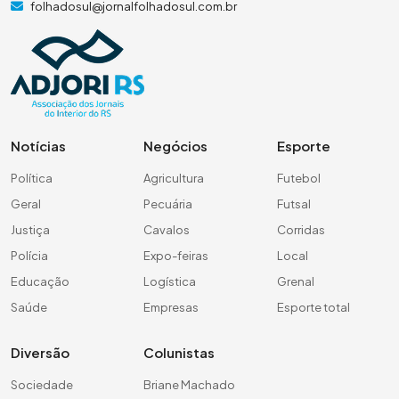
folhadosul@jornalfolhadosul.com.br
Notícias
Negócios
Esporte
Política
Agricultura
Futebol
Geral
Pecuária
Futsal
Justiça
Cavalos
Corridas
Polícia
Expo-feiras
Local
Educação
Logística
Grenal
Saúde
Empresas
Esporte total
Diversão
Colunistas
Sociedade
Briane Machado