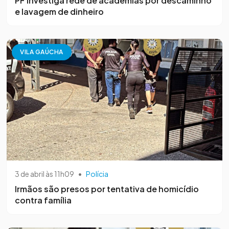
PF investiga rede de academias por descaminho
e lavagem de dinheiro
VILA GAÚCHA
3 de abril às 11h09
•
Polícia
Irmãos são presos por tentativa de homicídio
contra família