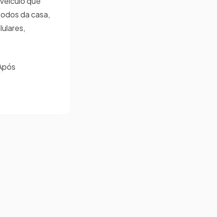
 veículo que
odos da casa,
lulares,
 Após