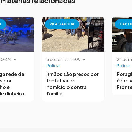
Matérias relacionadas
O
VILA GAÚCHA
CAPT
s 10h24
•
3 de abril às 11h09
•
24 de m
Polícia
Polícia
iga rede de
Irmãos são presos por
Forag
s por
tentativa de
é pres
ho e
homicídio contra
Fronte
e dinheiro
família