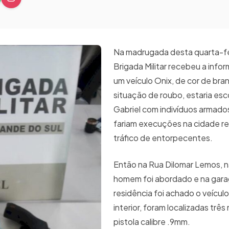
Na madrugada desta quarta-feir
Brigada Militar recebeu a inf
um veículo Onix, de cor de bra
situação de roubo, estaria es
Gabriel com indivíduos armado
fariam execuções na cidade re
tráfico de entorpecentes.
Então na Rua Dilomar Lemos, na
homem foi abordado e na gar
residência foi achado o veícul
interior, foram localizadas trê
pistola calibre .9mm.