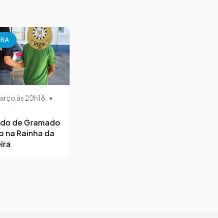
URA
arço às 20h18
•
ido de Gramado
o na Rainha da
ira