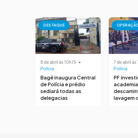
DESTAQUE
OPERAÇÃ
8 de abril às 10h15
•
7 de abril à
Polícia
Polícia
Bagé inaugura Central
PF invest
de Polícia e prédio
academia
sediará todas as
descamin
delegacias
lavagem d