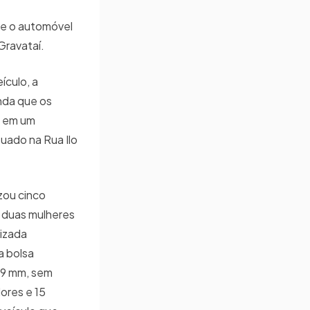
ue o automóvel
Gravataí.
ículo, a
inda que os
m em um
uado na Rua Ilo
zou cinco
 duas mulheres
lizada
a bolsa
. 9 mm, sem
ores e 15