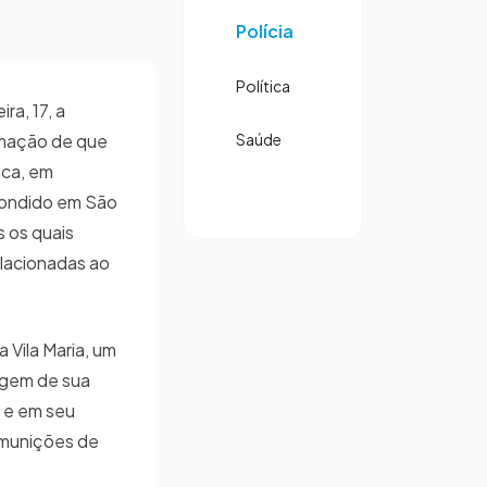
Polícia
Política
a, 17, a
ormação de que
Saúde
nca, em
condido em São
s os quais
lacionadas ao
 Vila Maria, um
agem de sua
o e em seu
s munições de