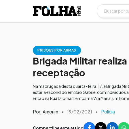
PRISÕES POR ARMAS
Brigada Militar realiz
receptação
Na madrugada desta quarta-feira, 17, a Brigada Mil
estaria escondido em São Gabriel com indivíduos a
Então na Rua Dilomar Lemos, na Vila Maria, um hom
Por: Amorim
•
19/02/2021
•
Polícia
Compartilhe este artigo