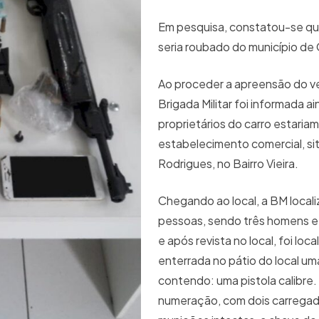
Em pesquisa, constatou-se q
seria roubado do município de 
Ao proceder a apreensão do ve
Brigada Militar foi informada a
proprietários do carro estaria
estabelecimento comercial, sit
Rodrigues, no Bairro Vieira.
Chegando ao local, a BM locali
pessoas, sendo três homens e
e após revista no local, foi loca
enterrada no pátio do local um
contendo: uma pistola calibre
numeração, com dois carregad