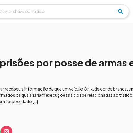
a prisões por posse de armas 
itar recebeu a informação de que um veículo Onix, de cor de branca, 
rmados os quais fariam execuções na cidade relacionadas ao tráfico
em foi abordado […]