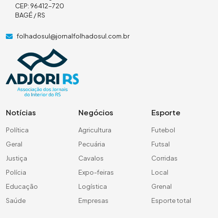
CEP: 96412-720
BAGÉ / RS
folhadosul@jornalfolhadosul.com.br
Notícias
Negócios
Esporte
Política
Agricultura
Futebol
Geral
Pecuária
Futsal
Justiça
Cavalos
Corridas
Polícia
Expo-feiras
Local
Educação
Logística
Grenal
Saúde
Empresas
Esporte total