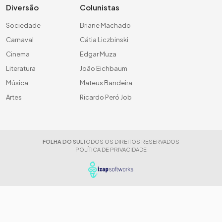
Diversão
Colunistas
Sociedade
Briane Machado
Carnaval
Cátia Liczbinski
Cinema
Edgar Muza
Literatura
João Eichbaum
Música
Mateus Bandeira
Artes
Ricardo Peró Job
FOLHA DO SUL
TODOS OS DIREITOS RESERVADOS
POLÍTICA DE PRIVACIDADE