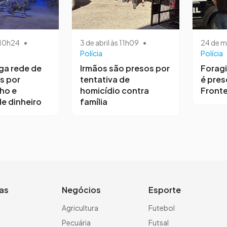
s 10h24
•
3 de abril às 11h09
•
24 de m
Polícia
Polícia
iga rede de
Irmãos são presos por
Forag
s por
tentativa de
é pres
ho e
homicídio contra
Fronte
e dinheiro
família
ias
Negócios
Esporte
a
Agricultura
Futebol
Pecuária
Futsal