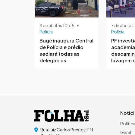
8 de abril às 10h15
•
7 de abril à
Polícia
Polícia
Bagé inaugura Central
PF invest
de Polícia e prédio
academia
sediará todas as
descamin
delegacias
lavagem d
Notíc
Polític
Rua Luiz Carlos Prestes 1111
Geral