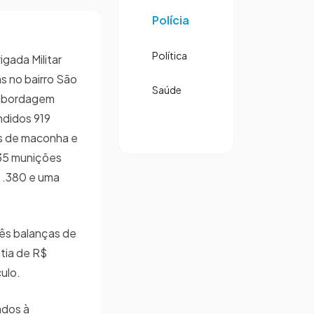
Polícia
Política
igada Militar
ns no bairro São
Saúde
 abordagem
ndidos 919
s de maconha e
 35 munições
e .380 e uma
ês balanças de
ntia de R$
culo.
ados à