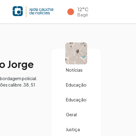
12°C
Bagé
ão Jorge
Notícias
 abordagem policial.
s calibre .38, 51
Educação
Educação
Geral
Justiça