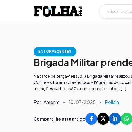
ENTORPECENTES
Brigada Militar prende
Na tarde de terça-feira, 8, a Brigada Militar reali
Com eles foram apreendidos 919 gramas de cocaína
munições calibre .380 e uma munição calibre […]
Por: Amorim
•
10/07/2025
•
Polícia
Compartilhe este artigo