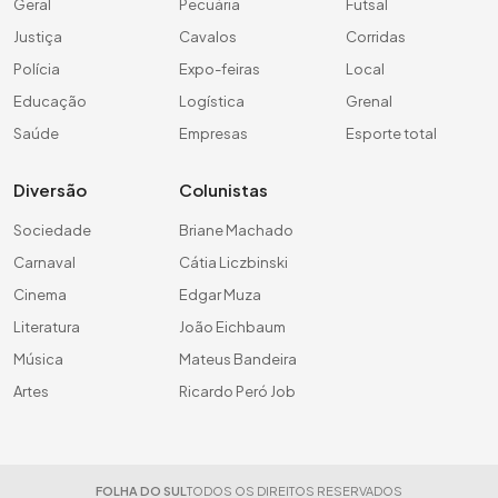
Geral
Pecuária
Futsal
Justiça
Cavalos
Corridas
Polícia
Expo-feiras
Local
Educação
Logística
Grenal
Saúde
Empresas
Esporte total
Diversão
Colunistas
Sociedade
Briane Machado
Carnaval
Cátia Liczbinski
Cinema
Edgar Muza
Literatura
João Eichbaum
Música
Mateus Bandeira
Artes
Ricardo Peró Job
FOLHA DO SUL
TODOS OS DIREITOS RESERVADOS