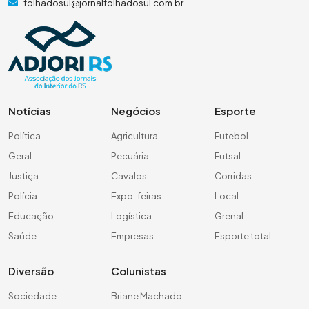
folhadosul@jornalfolhadosul.com.br
Notícias
Negócios
Esporte
Política
Agricultura
Futebol
Geral
Pecuária
Futsal
Justiça
Cavalos
Corridas
Polícia
Expo-feiras
Local
Educação
Logística
Grenal
Saúde
Empresas
Esporte total
Diversão
Colunistas
Sociedade
Briane Machado