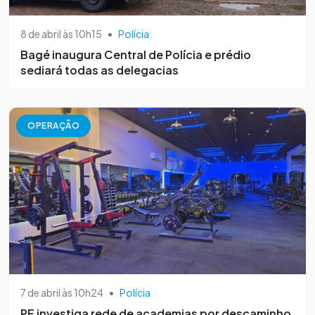
8 de abril às 10h15
•
Polícia
Bagé inaugura Central de Polícia e prédio
sediará todas as delegacias
OPERAÇÃO
7 de abril às 10h24
•
Polícia
PF investiga rede de academias por descaminho