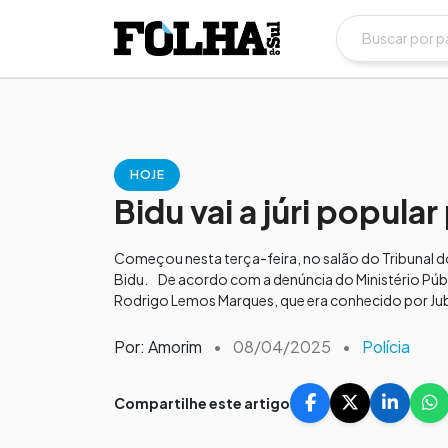
HOJE
Bidu vai a júri popula
Começou nesta terça-feira, no salão do Tribunal do
Bidu. De acordo com a denúncia do Ministério Públ
Rodrigo Lemos Marques, que era conhecido por Jub
Por: Amorim
•
08/04/2025
•
Polícia
Compartilhe este artigo