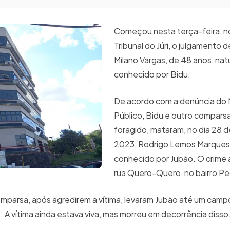
Começou nesta terça-feira, n
Tribunal do Júri, o julgamento 
Milano Vargas, de 48 anos, nat
conhecido por Bidu.
De acordo com a denúncia do M
Público, Bidu e outro compars
foragido, mataram, no dia 28 d
2023, Rodrigo Lemos Marques,
conhecido por Jubão. O crime
rua Quero-Quero, no bairro P
omparsa, após agredirem a vítima, levaram Jubão até um camp
. A vítima ainda estava viva, mas morreu em decorrência diss