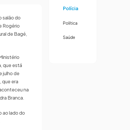
Polícia
o salão do
Política
de Rogério
ural de Bagé,
Saúde
inistério
a, que está
e julho de
 que era
 aconteceu na
edra Branca.
o ao lado do
o.