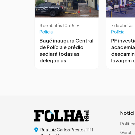
8 de abril às 10h15
•
7 de abril à
Polícia
Polícia
Bagé inaugura Central
PF invest
de Polícia e prédio
academia
sediará todas as
descamin
delegacias
lavagem d
Notíc
Polític
Rua Luiz Carlos Prestes 1111
Geral