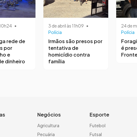
s 10h24
•
3 de abril às 11h09
•
24 de m
Polícia
Polícia
iga rede de
Irmãos são presos por
Forag
s por
tentativa de
é pres
ho e
homicídio contra
Fronte
e dinheiro
família
ias
Negócios
Esporte
a
Agricultura
Futebol
Pecuária
Futsal