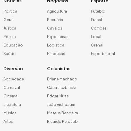
Notícias
Negócios
Esporte
Política
Agricultura
Futebol
Geral
Pecuária
Futsal
Justiça
Cavalos
Corridas
Polícia
Expo-feiras
Local
Educação
Logística
Grenal
Saúde
Empresas
Esporte total
Diversão
Colunistas
Sociedade
Briane Machado
Carnaval
Cátia Liczbinski
Cinema
Edgar Muza
Literatura
João Eichbaum
Música
Mateus Bandeira
Artes
Ricardo Peró Job