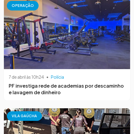
OPERAÇÃO
7 de abril às 10h24
•
Polícia
PF investiga rede de academias por descaminho
e lavagem de dinheiro
VILA GAÚCHA