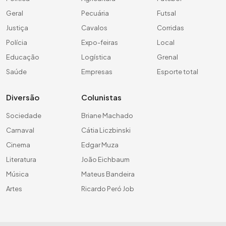
Geral
Pecuária
Futsal
Justiça
Cavalos
Corridas
Polícia
Expo-feiras
Local
Educação
Logística
Grenal
Saúde
Empresas
Esporte total
Diversão
Colunistas
Sociedade
Briane Machado
Carnaval
Cátia Liczbinski
Cinema
Edgar Muza
Literatura
João Eichbaum
Música
Mateus Bandeira
Artes
Ricardo Peró Job