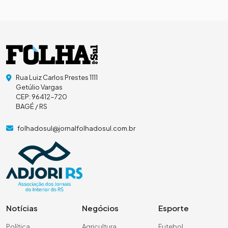
Rua Luiz Carlos Prestes 1111
Getúlio Vargas
CEP: 96412-720
BAGÉ / RS
folhadosul@jornalfolhadosul.com.br
Notícias
Negócios
Esporte
Política
Agricultura
Futebol