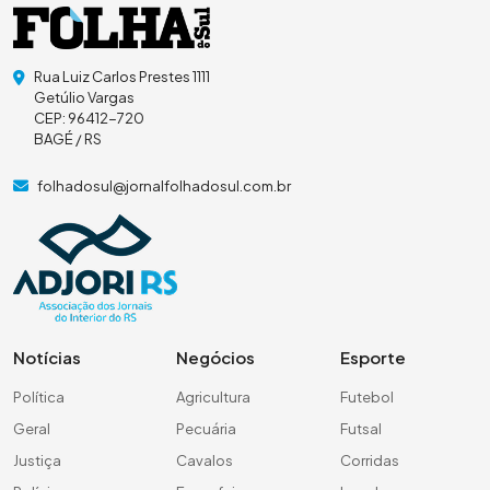
Rua Luiz Carlos Prestes 1111
Getúlio Vargas
CEP: 96412-720
BAGÉ / RS
folhadosul@jornalfolhadosul.com.br
Notícias
Negócios
Esporte
Política
Agricultura
Futebol
Geral
Pecuária
Futsal
Justiça
Cavalos
Corridas