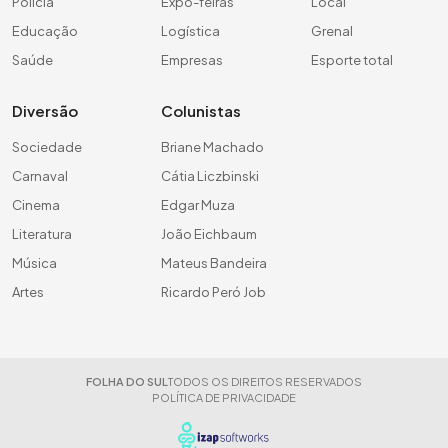
Polícia
Expo-feiras
Local
Educação
Logística
Grenal
Saúde
Empresas
Esporte total
Diversão
Colunistas
Sociedade
Briane Machado
Carnaval
Cátia Liczbinski
Cinema
Edgar Muza
Literatura
João Eichbaum
Música
Mateus Bandeira
Artes
Ricardo Peró Job
FOLHA DO SUL
TODOS OS DIREITOS RESERVADOS
POLÍTICA DE PRIVACIDADE