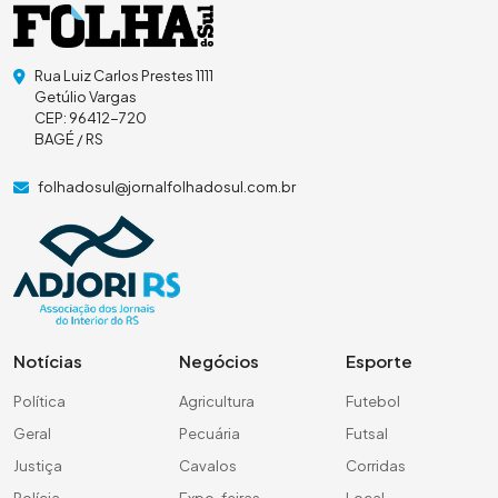
Rua Luiz Carlos Prestes 1111
Getúlio Vargas
CEP: 96412-720
BAGÉ / RS
folhadosul@jornalfolhadosul.com.br
Notícias
Negócios
Esporte
Política
Agricultura
Futebol
Geral
Pecuária
Futsal
Justiça
Cavalos
Corridas