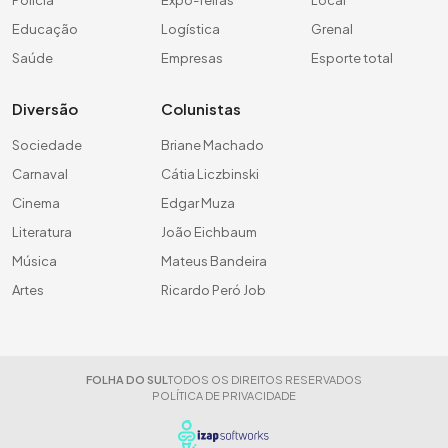
Polícia
Expo-feiras
Local
Educação
Logística
Grenal
Saúde
Empresas
Esporte total
Diversão
Colunistas
Sociedade
Briane Machado
Carnaval
Cátia Liczbinski
Cinema
Edgar Muza
Literatura
João Eichbaum
Música
Mateus Bandeira
Artes
Ricardo Peró Job
FOLHA DO SUL
TODOS OS DIREITOS RESERVADOS
POLÍTICA DE PRIVACIDADE