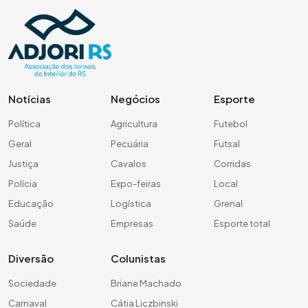
Notícias
Negócios
Esporte
Política
Agricultura
Futebol
Geral
Pecuária
Futsal
Justiça
Cavalos
Corridas
Polícia
Expo-feiras
Local
Educação
Logística
Grenal
Saúde
Empresas
Esporte total
Diversão
Colunistas
Sociedade
Briane Machado
Carnaval
Cátia Liczbinski