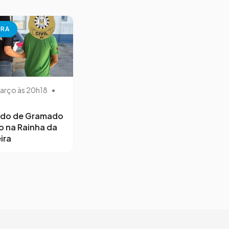
URA
arço às 20h18
•
ido de Gramado
o na Rainha da
ira