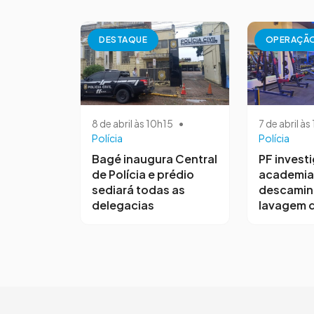
DESTAQUE
OPERAÇÃ
8 de abril às 10h15
•
7 de abril à
Polícia
Polícia
Bagé inaugura Central
PF invest
de Polícia e prédio
academia
sediará todas as
descamin
delegacias
lavagem d