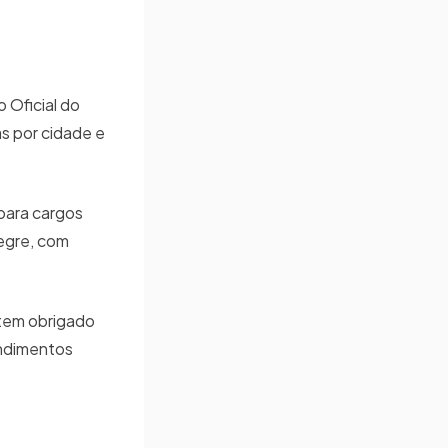
 Oficial do
as por cidade e
para cargos
egre, com
 tem obrigado
endimentos