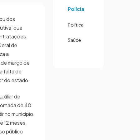
Polícia
vou dos
Política
utiva, que
ontratações
Saúde
Geral de
za a
1 de março de
a falta de
ior do estado.
xiliar de
 jornada de 40
ir no município.
e 12 meses,
so público