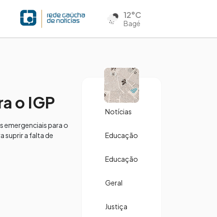
12°C
Bagé
a o IGP
Notícias
s emergenciais para o
 suprir a falta de
Educação
Educação
Geral
Justiça