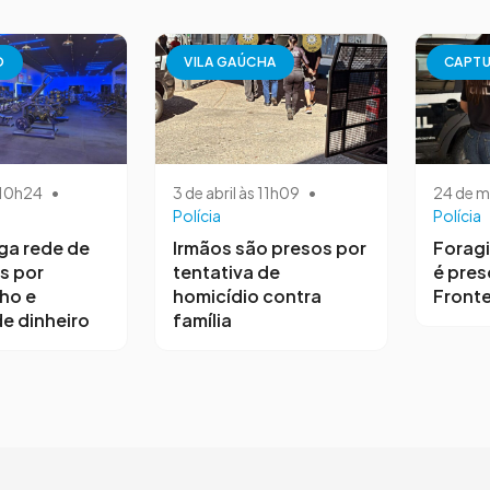
O
VILA GAÚCHA
CAPT
s 10h24
•
3 de abril às 11h09
•
24 de m
Polícia
Polícia
iga rede de
Irmãos são presos por
Forag
s por
tentativa de
é pres
ho e
homicídio contra
Fronte
e dinheiro
família