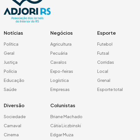
Notícias
Negócios
Esporte
Política
Agricultura
Futebol
Geral
Pecuária
Futsal
Justiça
Cavalos
Corridas
Polícia
Expo-feiras
Local
Educação
Logística
Grenal
Saúde
Empresas
Esporte total
Diversão
Colunistas
Sociedade
Briane Machado
Carnaval
Cátia Liczbinski
Cinema
Edgar Muza