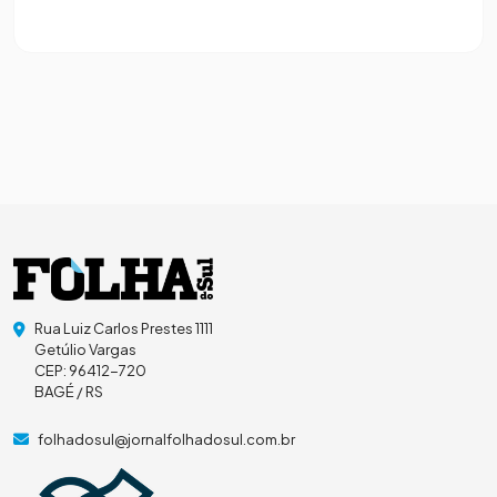
Rua Luiz Carlos Prestes 1111
Getúlio Vargas
CEP: 96412-720
BAGÉ / RS
folhadosul@jornalfolhadosul.com.br