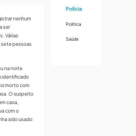
Polícia
gistrar nenhum
Política
a ser
. Várias
Saúde
: sete pessoas
.
u na noite
 identificado
foi morto com
asa. O suspeito
em casa,
ava com o
nha sido usado