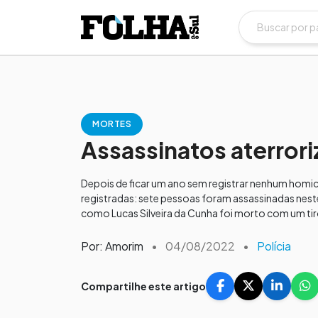
MORTES
Assassinatos aterror
Depois de ficar um ano sem registrar nenhum homic
registradas: sete pessoas foram assassinadas nest
como Lucas Silveira da Cunha foi morto com um tir
Por: Amorim
•
04/08/2022
•
Polícia
Compartilhe este artigo