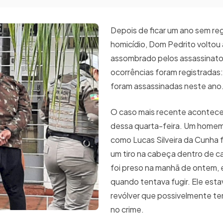
Depois de ficar um ano sem re
homicídio, Dom Pedrito voltou 
assombrado pelos assassinatos
ocorrências foram registradas
foram assassinadas neste ano
O caso mais recente acontece
dessa quarta-feira. Um homem
como Lucas Silveira da Cunha 
um tiro na cabeça dentro de c
foi preso na manhã de ontem, 
quando tentava fugir. Ele est
revólver que possivelmente te
no crime.