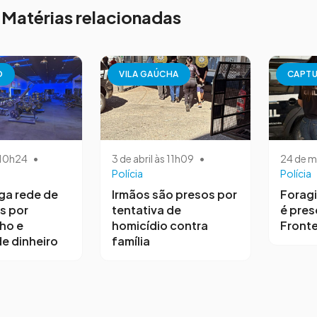
Matérias relacionadas
O
VILA GAÚCHA
CAPT
s 10h24
•
3 de abril às 11h09
•
24 de m
Polícia
Polícia
iga rede de
Irmãos são presos por
Forag
s por
tentativa de
é pres
ho e
homicídio contra
Fronte
e dinheiro
família