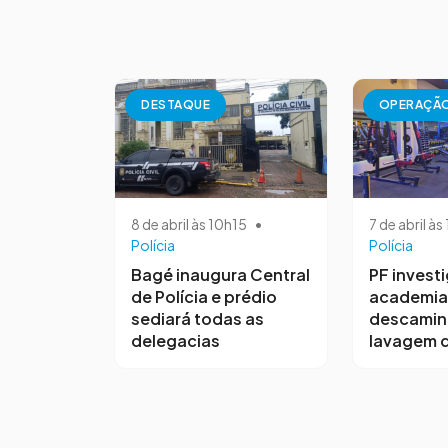
DESTAQUE
OPERAÇÃ
8 de abril às 10h15
•
7 de abril à
Polícia
Polícia
Bagé inaugura Central
PF invest
de Polícia e prédio
academia
sediará todas as
descamin
delegacias
lavagem d