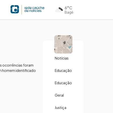
6°C
Bagé
Notícias
as ocorrências foram
Um homem identificado
Educação
Educação
Geral
Justiça