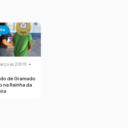
URA
arço às 20h18
•
ido de Gramado
o na Rainha da
ira