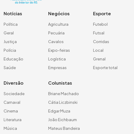
Notícias
Negócios
Esporte
Política
Agricultura
Futebol
Geral
Pecuária
Futsal
Justiça
Cavalos
Corridas
Polícia
Expo-feiras
Local
Educação
Logística
Grenal
Saúde
Empresas
Esporte total
Diversão
Colunistas
Sociedade
Briane Machado
Carnaval
Cátia Liczbinski
Cinema
Edgar Muza
Literatura
João Eichbaum
Música
Mateus Bandeira