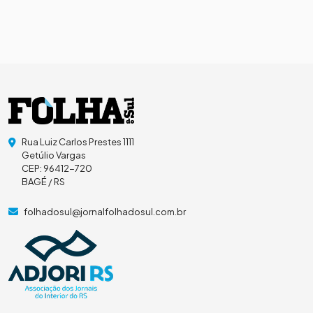
Rua Luiz Carlos Prestes 1111
Getúlio Vargas
CEP: 96412-720
BAGÉ / RS
folhadosul@jornalfolhadosul.com.br