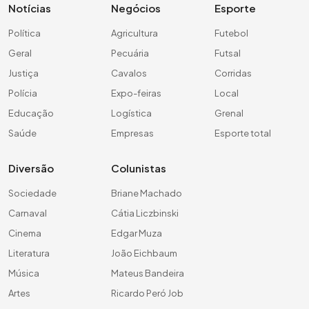
Notícias
Negócios
Esporte
Política
Agricultura
Futebol
Geral
Pecuária
Futsal
Justiça
Cavalos
Corridas
Polícia
Expo-feiras
Local
Educação
Logística
Grenal
Saúde
Empresas
Esporte total
Diversão
Colunistas
Sociedade
Briane Machado
Carnaval
Cátia Liczbinski
Cinema
Edgar Muza
Literatura
João Eichbaum
Música
Mateus Bandeira
Artes
Ricardo Peró Job