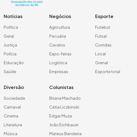
Notícias
Negócios
Esporte
Política
Agricultura
Futebol
Geral
Pecuária
Futsal
Justiça
Cavalos
Corridas
Polícia
Expo-feiras
Local
Educação
Logística
Grenal
Saúde
Empresas
Esporte total
Diversão
Colunistas
Sociedade
Briane Machado
Carnaval
Cátia Liczbinski
Cinema
Edgar Muza
Literatura
João Eichbaum
Música
Mateus Bandeira