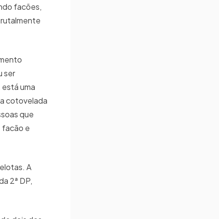
ando facões,
 brutalmente
imento
 ser
, está uma
ma cotovelada
ssoas que
 facão e
elotas. A
da 2ª DP,