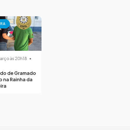
URA
arço às 20h18
•
ido de Gramado
o na Rainha da
ira