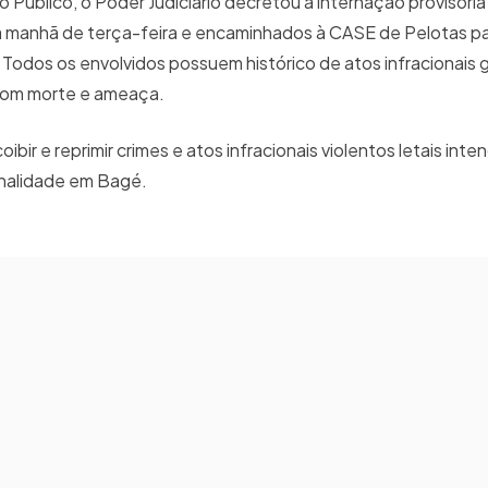
 Público, o Poder Judiciário decretou a internação provisória
 manhã de terça-feira e encaminhados à CASE de Pelotas p
odos os envolvidos possuem histórico de atos infracionais 
 com morte e ameaça.
ibir e reprimir crimes e atos infracionais violentos letais inten
inalidade em Bagé.