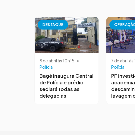
DESTAQUE
OPERAÇÃ
8 de abril às 10h15
•
7 de abril à
Polícia
Polícia
Bagé inaugura Central
PF invest
de Polícia e prédio
academia
sediará todas as
descamin
delegacias
lavagem d