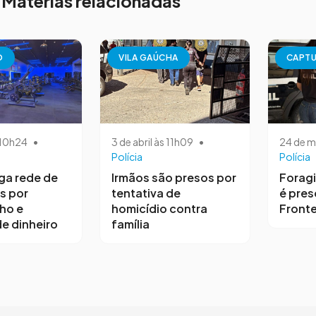
Matérias relacionadas
O
VILA GAÚCHA
CAPT
s 10h24
•
3 de abril às 11h09
•
24 de m
Polícia
Polícia
iga rede de
Irmãos são presos por
Forag
s por
tentativa de
é pres
ho e
homicídio contra
Fronte
e dinheiro
família