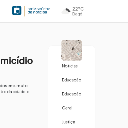
22°C
Bagé
omicídio
Notícias
Educação
vidos em um ato
tro da cidade, e
Educação
Geral
Justiça