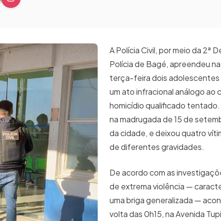
A Polícia Civil, por meio da 2ª 
Polícia de Bagé, apreendeu n
terça-feira dois adolescentes
um ato infracional análogo ao 
homicídio qualificado tentado.
na madrugada de 15 de setemb
da cidade, e deixou quatro vít
de diferentes gravidades.
De acordo com as investigaçõe
de extrema violência — carac
uma briga generalizada — aco
volta das 0h15, na Avenida Tupi