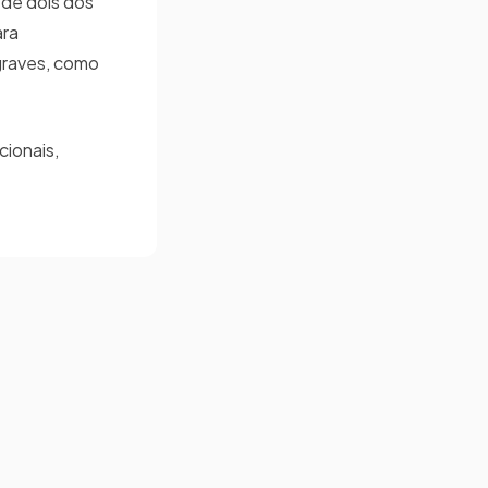
 de dois dos
ara
graves, como
cionais,