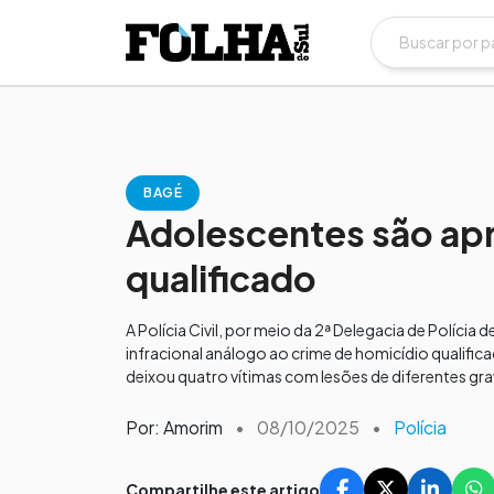
BAGÉ
Adolescentes são apr
qualificado
A Polícia Civil, por meio da 2ª Delegacia de Políc
infracional análogo ao crime de homicídio qualifi
deixou quatro vítimas com lesões de diferentes gra
Por: Amorim
•
08/10/2025
•
Polícia
Compartilhe este artigo