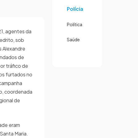
Polícia
Política
21, agentes da
edrito, sob
Saúde
s Alexandre
andados de
or tráfico de
os furtados no
a campanha
co, coordenada
gional de
dade eram
Santa Maria.