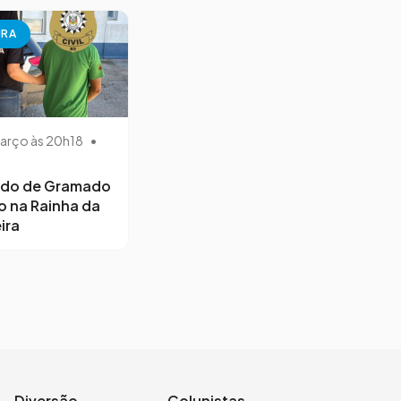
URA
arço às 20h18
•
ido de Gramado
o na Rainha da
ira
Diversão
Colunistas