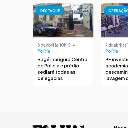
DESTAQUE
OPERAÇÃ
8 de abril às 10h15
•
7 de abril à
Polícia
Polícia
Bagé inaugura Central
PF invest
de Polícia e prédio
academia
sediará todas as
descamin
delegacias
lavagem d
Notíc