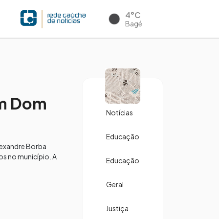
4°C
Bagé
em Dom
Notícias
Educação
lexandre Borba
s no município. A
Educação
Geral
Justiça