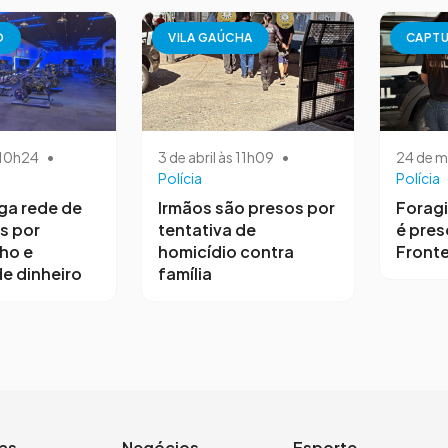
O
VILA GAÚCHA
CAPT
s 10h24
•
3 de abril às 11h09
•
24 de m
Polícia
Polícia
iga rede de
Irmãos são presos por
Forag
s por
tentativa de
é pres
ho e
homicídio contra
Fronte
e dinheiro
família
ias
Negócios
Esporte