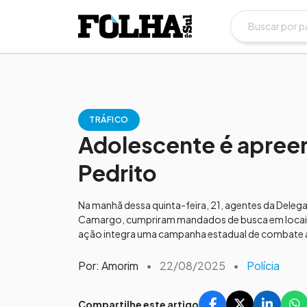
TRÁFICO
Adolescente é apree
Pedrito
Na manhã dessa quinta-feira, 21, agentes da Deleg
Camargo, cumpriram mandados de busca em locais i
ação integra uma campanha estadual de combate ao
Por: Amorim
•
22/08/2025
•
Polícia
Compartilhe este artigo