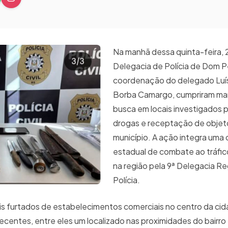
Na manhã dessa quinta-feira, 
Delegacia de Polícia de Dom P
coordenação do delegado Luí
Borba Camargo, cumpriram m
busca em locais investigados p
drogas e receptação de objet
município. A ação integra um
estadual de combate ao tráfi
na região pela 9ª Delegacia Re
Polícia.
is furtados de estabelecimentos comerciais no centro da ci
entes, entre eles um localizado nas proximidades do bairro 