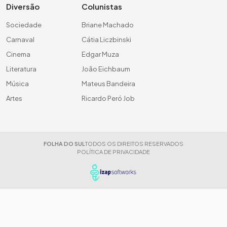
Diversão
Colunistas
Sociedade
Briane Machado
Carnaval
Cátia Liczbinski
Cinema
Edgar Muza
Literatura
João Eichbaum
Música
Mateus Bandeira
Artes
Ricardo Peró Job
FOLHA DO SUL
TODOS OS DIREITOS RESERVADOS
POLÍTICA DE PRIVACIDADE