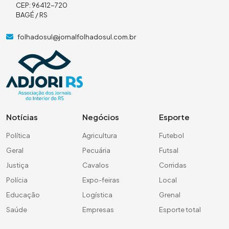
CEP: 96412-720
BAGÉ / RS
folhadosul@jornalfolhadosul.com.br
Notícias
Negócios
Esporte
Política
Agricultura
Futebol
Geral
Pecuária
Futsal
Justiça
Cavalos
Corridas
Polícia
Expo-feiras
Local
Educação
Logística
Grenal
Saúde
Empresas
Esporte total