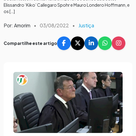
Elissandro ‘Kiko’ Callegaro Spohr e Mauro Londero Hoffmann, e
os […]
Por: Amorim
•
03/08/2022
•
Justiça
Compartilhe este artigo