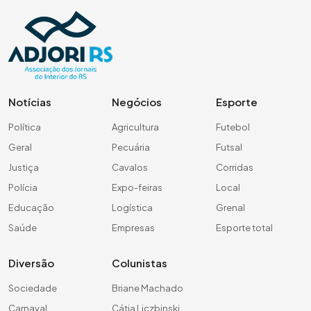
Notícias
Negócios
Esporte
Política
Agricultura
Futebol
Geral
Pecuária
Futsal
Justiça
Cavalos
Corridas
Polícia
Expo-feiras
Local
Educação
Logística
Grenal
Saúde
Empresas
Esporte total
Diversão
Colunistas
Sociedade
Briane Machado
Carnaval
Cátia Liczbinski