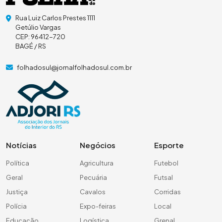
Rua Luiz Carlos Prestes 1111
Getúlio Vargas
CEP: 96412-720
BAGÉ / RS
folhadosul@jornalfolhadosul.com.br
Notícias
Negócios
Esporte
Política
Agricultura
Futebol
Geral
Pecuária
Futsal
Justiça
Cavalos
Corridas
Polícia
Expo-feiras
Local
Educação
Logística
Grenal