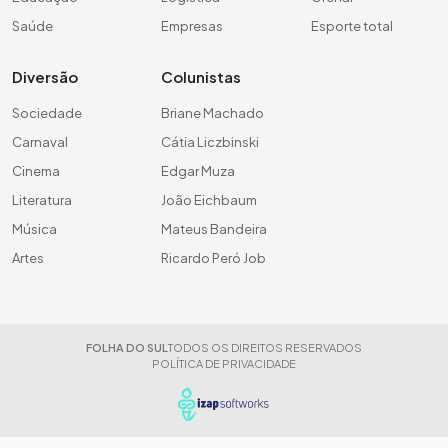
Saúde
Empresas
Esporte total
Diversão
Colunistas
Sociedade
Briane Machado
Carnaval
Cátia Liczbinski
Cinema
Edgar Muza
Literatura
João Eichbaum
Música
Mateus Bandeira
Artes
Ricardo Peró Job
FOLHA DO SUL
TODOS OS DIREITOS RESERVADOS
POLÍTICA DE PRIVACIDADE