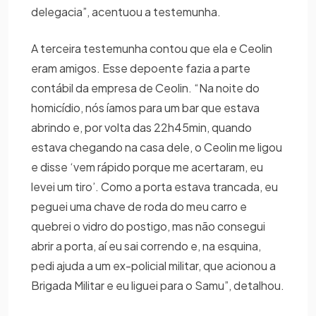
delegacia”, acentuou a testemunha.
A terceira testemunha contou que ela e Ceolin
eram amigos. Esse depoente fazia a parte
contábil da empresa de Ceolin. “Na noite do
homicídio, nós íamos para um bar que estava
abrindo e, por volta das 22h45min, quando
estava chegando na casa dele, o Ceolin me ligou
e disse ‘vem rápido porque me acertaram, eu
levei um tiro’. Como a porta estava trancada, eu
peguei uma chave de roda do meu carro e
quebrei o vidro do postigo, mas não consegui
abrir a porta, aí eu sai correndo e, na esquina,
pedi ajuda a um ex-policial militar, que acionou a
Brigada Militar e eu liguei para o Samu”, detalhou.