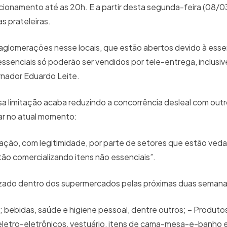
ncionamento até as 20h. E a partir desta segunda-feira (08/
s prateleiras.
aglomerações nesse locais, que estão abertos devido à esse
ssenciais só poderão ser vendidos por tele-entrega, inclusi
ernador Eduardo Leite.
 limitação acaba reduzindo a concorrência desleal com out
ar no atual momento:
mação, com legitimidade, por parte de setores que estão ved
ão comercializando itens não essenciais”.
lizado dentro dos supermercados pelas próximas duas semana
s; bebidas, saúde e higiene pessoal, dentre outros; – Produto
 eletro-eletrônicos, vestuário, itens de cama-mesa-e-banho e