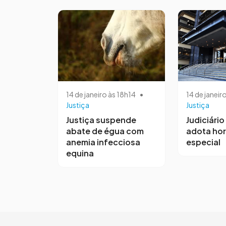
14 de janeiro às 18h14
•
14 de janeir
Justiça
Justiça
Justiça suspende
Judiciári
abate de égua com
adota hor
anemia infecciosa
especial
equina