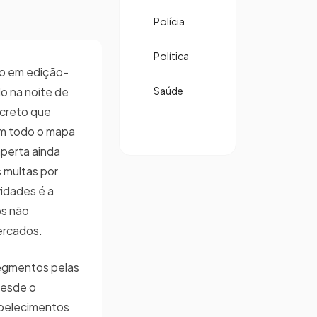
Polícia
Política
ho em edição-
do na noite de
Saúde
ecreto que
em todo o mapa
aperta ainda
s multas por
idades é a
os não
ercados.
egmentos pelas
desde o
belecimentos