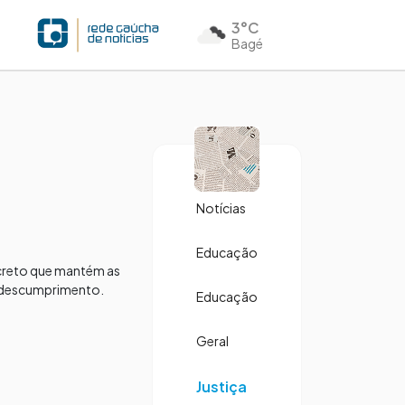
3°C
Bagé
Notícias
Educação
ecreto que mantém as
or descumprimento.
Educação
Geral
Justiça