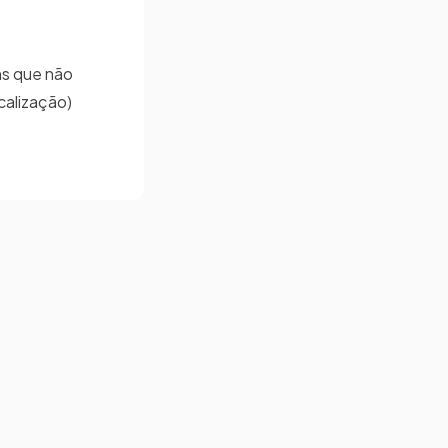
ns que não
calização)