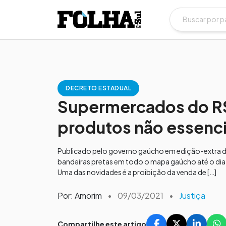
DECRETO ESTADUAL
Supermercados do RS
produtos não essenci
Publicado pelo governo gaúcho em edição-extra do 
bandeiras pretas em todo o mapa gaúcho até o dia 
Uma das novidades é a proibição da venda de […]
Por: Amorim
•
09/03/2021
•
Justiça
Compartilhe este artigo