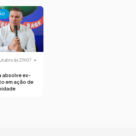
ÃO
utubro às 21h07
•
a absolve ex-
to em ação de
bidade