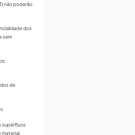
03) não poderão
ncialidade dos
ve sem
ros
ados de
s:
s supérfluos
 material