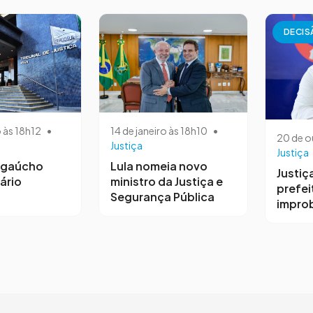
DECIS
o às 18h12
•
14 de janeiro às 18h10
•
20 de o
Justiça
Justiça
o gaúcho
Lula nomeia novo
Justiç
ário
ministro da Justiça e
prefei
Segurança Pública
impro