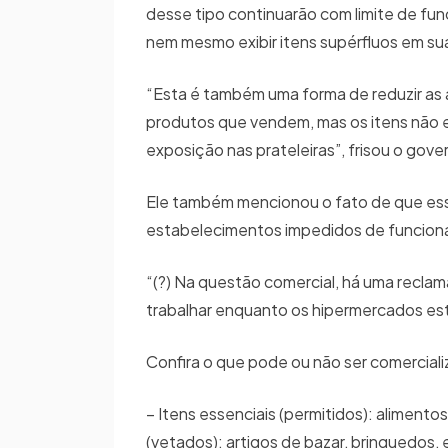
desse tipo continuarão com limite de fu
nem mesmo exibir itens supérfluos em sua
“Esta é também uma forma de reduzir as 
produtos que vendem, mas os itens não e
exposição nas prateleiras”, frisou o gov
Ele também mencionou o fato de que essa
estabelecimentos impedidos de funcion
“(?) Na questão comercial, há uma recla
trabalhar enquanto os hipermercados est
Confira o que pode ou não ser comercia
– Itens essenciais (permitidos): alimento
(vetados): artigos de bazar, brinquedos,